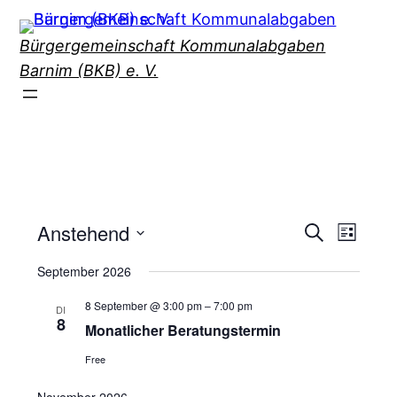
Bürgergemeinschaft Kommunalabgaben
Barnim (BKB) e. V.
Anstehend
Ver
Veran
Suche
Liste
Datum
Ans
September 2026
Suche
wählen.
Nav
8 September @ 3:00 pm
–
7:00 pm
DI
und
8
Monatlicher Beratungstermin
Free
Ansic